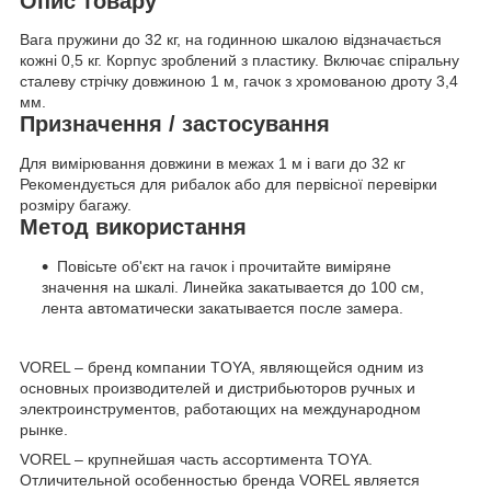
Опис товару
Вага пружини до 32 кг, на годинною шкалою відзначається
кожні 0,5 кг. Корпус зроблений з пластику. Включає спіральну
сталеву стрічку довжиною 1 м, гачок з хромованою дроту 3,4
мм.
Призначення / застосування
Для вимірювання довжини в межах 1 м і ваги до 32 кг
Рекомендується для рибалок або для первісної перевірки
розміру багажу.
Метод використання
Повісьте об'єкт на гачок і прочитайте виміряне
значення на шкалі. Линейка закатывается до 100 см,
лента автоматически закатывается после замера.
VOREL – бренд компании TOYA, являющейся одним из
основных производителей и дистрибьюторов ручных и
электроинструментов, работающих на международном
рынке.
VOREL – крупнейшая часть ассортимента TOYA.
Отличительной особенностью бренда VOREL является