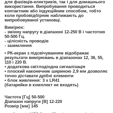
для фахівців-електриків, так і для домашнього
використання. Випробування проводиться
контактним або індукційним способом, тобто
коли пробовідбірник наближають до
випробовуваної установці.
Вимірює:
- змінну напругу в діапазоні 12-250 В і частотою
50-500 Гц.
- цілісність проводів
- заземлення
• РК-екран з підсвічуванням відображає
результати вимірювань в діапазонах 12, 36, 55,
110 і 220 В.
• додаткова світлодіодна сигналізація
• плоский наконечник шириною 2,9 мм дозволяє
точно діставати дрібні елементи
• блок живлення: 3 x LR41
(батарейки в комплект не входять)
Частота [Гц] 50-500
Діапазон напруги [В] 12-220
Розмір [мм] 145