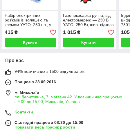
Набір електричних
Газонокосарка ручна, від
Інди
роз'ємів із ізоляцією та
електромережі — 230 В
цифр
клемом YATO: 250 шт., у
YATO, 250 Вт, шир. відкоса
730
футлярі (Польща)
— 22 см, жилка Ø = 1,2
415
1 015
105
₴
₴
мм
Купити
Купити
Про нас
94% позитивних з 1500 відгуків за рік
Працює з 28.09.2016
м. Миколаїв
пл. Леонтовича, 7, магазин 42. У воєнний час працюємо
з 9:00 до 15:00, Миколаїв, Україна
Контакти
Сьогодні працює з 08:30 до 15:00
Показати весь графік роботи