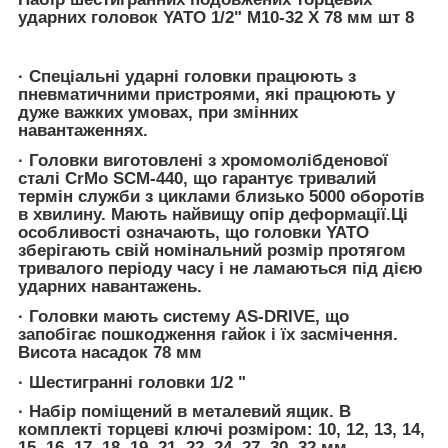
ударних головок YATO 1/2" М10-32 Х 78 мм
шт 8
· Спеціальні ударні головки працюють з
пневматичними пристроями, які працюють у
дуже важких умовах, при змінних
навантаженнях.
· Головки виготовлені з хромомолібденової
сталі CrMo SCM-440, що гарантує тривалий
термін служби з циклами близько 5000 оборотів
в хвилину. Мають найвищу опір деформації.Ці
особливості означають, що головки YATO
зберігають свій номінальний розмір протягом
тривалого періоду часу і не ламаються під дією
ударних навантажень.
· Головки мають систему AS-DRIVE, що
запобігає пошкодження гайок і їх засмічення.
Висота насадок 78 мм
· Шестигранні головки 1/2 "
· Набір поміщений в металевий ящик. В
комплекті торцеві ключі розміром: 10, 12, 13, 14,
15, 16, 17, 18, 19, 21, 22, 24, 27, 30, 32 мм.