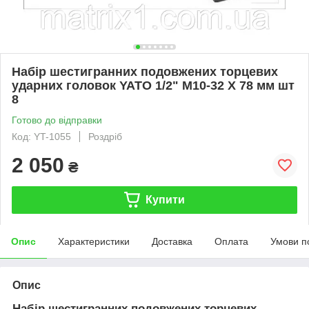
Набір шестигранних подовжених торцевих
ударних головок YATO 1/2" М10-32 Х 78 мм шт
8
Готово до відправки
Код: YT-1055
Роздріб
2 050
₴
Купити
Опис
Характеристики
Доставка
Оплата
Умови п
Опис
Набір шестигранних подовжених торцевих