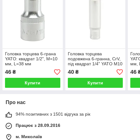
Головка торцева 6-грана
Головка торцева
Голо
YATO: квадрат 1/2", M=10
подовжена 6-гранна, CrV,
YATO
мм, L=38 мм
під квадрат 1/4" YATO М10
мм, 
Х 50 мм
46
40
46
₴
₴
Купити
Купити
Про нас
94% позитивних з 1501 відгука за рік
Працює з 28.09.2016
м. Миколаїв