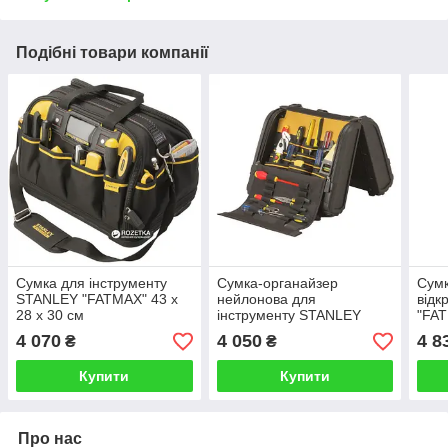
Подібні товари компанії
Сумка для інструменту
Сумка-органайзер
Сумк
STANLEY "FATMAX" 43 х
нейлонова для
відк
28 х 30 см
інструменту STANLEY
"FAT
"FATMAX" 44х39х25 см
4 070
4 050
4 8
₴
₴
Купити
Купити
Про нас