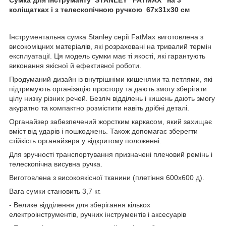
коліщатках і з телескопічною ручкою 67х31х30 см
Інструментальна сумка Stanley серії FatMax виготовлена з
високоміцних матеріалів, які розраховані на тривалий термін
експлуатації. Ця модель сумки має ті якості, які гарантують
виконання якісної й ефективної роботи.
Продуманий дизайн із внутрішніми кишенями та петлями, які
підтримують організацію простору та дають змогу зберігати
цілу низку різних речей. Безліч відділень і кишень дають змогу
акуратно та компактно розмістити навіть дрібні деталі.
Органайзер забезпечений жорстким каркасом, який захищає
вміст від ударів і пошкоджень. Також допомагає зберегти
стійкість органайзера у відкритому положенні.
Для зручності транспортування призначені плечовий ремінь і
телескопічна висувна ручка.
Виготовлена з високоякісної тканини (плетіння 600х600 д).
Вага сумки становить 3,7 кг.
- Велике відділення для зберігання кількох
електроінструментів, ручних інструментів і аксесуарів