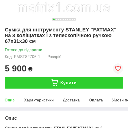
Сумка для інструменту STANLEY "FATMAX"
на 3 коліщатках і з телескопічною ручкою
67х31х30 см
Готово до відправки
Код: FMST82706-1
Роздріб
5 900
₴
Купити
Опис
Характеристики
Доставка
Оплата
Умови п
Опис
Сумка для інструманту STANLEY "FATMAX" на 3