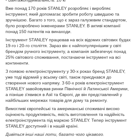
Вже понад 170 років STANLEY розробляє і виробляє
інструмент, який допомагає зробити роботу швидшою та
зручнішою. Багато з того, що є зараз галузевим стандартом,
було розроблено інженерами STANLEY. В активі компанії
понад 150 патентів на винаходи.
Інструмент STANLEY працював на всіх відомих світових будах
19-го і 20-го століття. Зараз він є найпопулярнішим у світі
брендом ручного інструменту, а компанія забезпечує понад
25% світового споживання, постачаючи інструмент на всі
континенти.
З появою електроінструменту у 30-х роках бренд STANLEY,
уже тоді відомий у всьому світі, також приєднався до
створення нового напряму. З 60-х років електроінструмент
STANLEY завойовував ринки Північної й Латинської Америки,
а пізніше з'явився в Азії та Європі, де він представлений у
найбільших мережах товарів для дому та ремонту.
Вимогливі європейські та американські споживачі високо
оцінюють продуктивність, якість виготовлення та надійність
електроінструмента під маркою STANLEY. Тепер інструмент
STANLEY доступний і в нашій країні.
Дивіться інші наші лоти, багато чого цікавого.