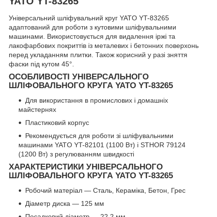
YATO YT-83265
Універсальний шліфувальний круг YATO YT-83265
адаптований для роботи з кутовими шліфувальними
машинами. Використовується для видалення іржі та
лакофарбових покриттів із металевих і бетонних поверхонь
перед укладанням плитки. Також корисний у разі зняття
фаски під кутом 45°.
ОСОБЛИВОСТІ УНІВЕРСАЛЬНОГО
ШЛІФОВАЛЬНОГО КРУГА YATO YT-83265
Для використання в промислових і домашніх
майстернях
Пластиковий корпус
Рекомендується для роботи зі шліфувальними
машинами YATO YT-82101 (1100 Вт) і STHOR 79124
(1200 Вт) з регулюванням швидкості
ХАРАКТЕРИСТИКИ УНІВЕРСАЛЬНОГО
ШЛІФОВАЛЬНОГО КРУГА YATO YT-83265
Робочий матеріал — Сталь, Кераміка, Бетон, Грес
Діаметр диска — 125 мм
Посадковий діаметр — 22.2 мм