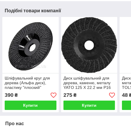
Подібні товари компанії
Шліфувальний круг для
Диск шліфувальний для
Диск
дерева (Альфа диск),
дерева, каменю, металу
мета
пластику "плоский"
YATO 125 X 22.2 мм Р16
TOL
125х22,2 мм Drillpro Black
YT-83261
390
275
48
₴
₴
Купити
Купити
Про нас