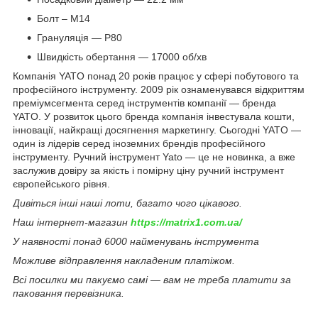
Болт – M14
Грануляція — P80
Швидкість обертання — 17000 об/хв
Компанія YATO понад 20 років працює у сфері побутового та
професійного інструменту. 2009 рік ознаменувався відкриттям
преміумсегмента серед інструментів компанії — бренда
YATO. У розвиток цього бренда компанія інвестувала кошти,
інновації, найкращі досягнення маркетингу. Сьогодні YATO —
один із лідерів серед іноземних брендів професійного
інструменту. Ручний інструмент Yato — це не новинка, а вже
заслужив довіру за якість і помірну ціну ручний інструмент
європейського рівня.
Дивіться інші наші лоти, багато чого цікавого.
Наш інтернет-магазин
https://matrix1.com.ua/
У наявності понад 6000 найменувань інструмента
Можливе відправлення накладеним платіжом.
Всі посилки ми пакуємо самі — вам не треба платити за
паковання перевізника.