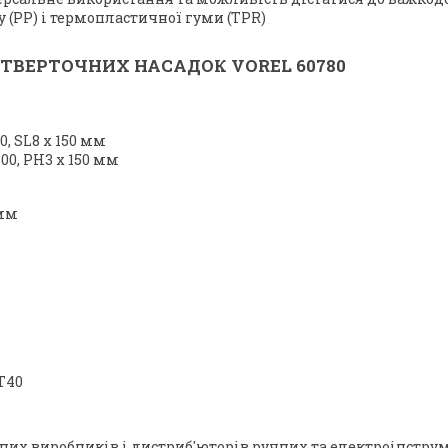
 (PP) і термопластичної гуми (TPR)
ТВЕРТОЧНИХ НАСАДОК VOREL 60780
00, SL8 x 150 мм
100, PH3 x 150 мм
 мм
 T40
овних виробників і дистриб'юторів ручних та електроінстр