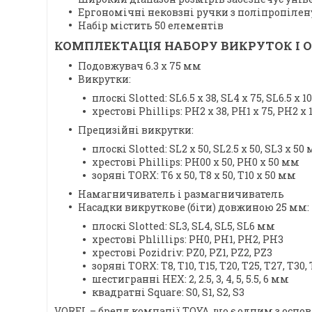
Ергономічні нековзні ручки з поліпропілену
Набір містить 50 елементів
КОМПЛЕКТАЦІЯ НАБОРУ ВИКРУТОК І О
Подовжувач 6.3 x 75 мм
Викрутки:
плоскі Slotted: SL6.5 x 38, SL4 x 75, SL6.5 x 1
хрестові Phillips: PH2 x 38, PH1 x 75, PH2 x 
Прецизійні викрутки:
плоскі Slotted: SL2 x 50, SL2.5 x 50, SL3 x 50
хрестові Phillips: PH00 x 50, PH0 x 50 мм
зоряні TORX: T6 x 50, T8 x 50, T10 x 50 мм
Намагничиватель і размагничиватель
Насадки викруткове (біти) довжиною 25 мм:
плоскі Slotted: SL3, SL4, SL5, SL6 мм
хрестові Phlillips: PH0, PH1, PH2, PH3
хрестові Pozidriv: PZ0, PZ1, PZ2, PZ3
зоряні TORX: T8, T10, T15, T20, T25, T27, T30,
шестигранні HEX: 2, 2.5, 3, 4, 5, 5.5, 6 мм
квадратні Square: S0, S1, S2, S3
VOREL – бренд компанії TOYA, що є одним з осн