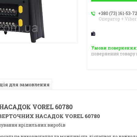
+380 (73) 161-53-7
Оператор + Viber
повернення товару 
ція для замовлення
НАСАДОК VOREL 60780
ВЕРТОЧНИХ НАСАДОК VOREL 60780
чування кріпильних виробів
ерсальне використання та можливість дістатися до важкод