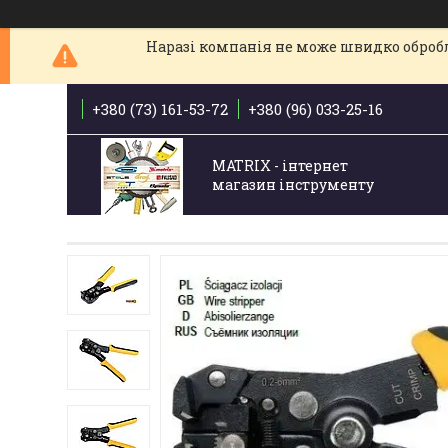
Наразі компанія не може швидко обробля
+380 (73) 161-53-72
+380 (96) 033-25-16
MATRIX - інтернет
магазин інструменту