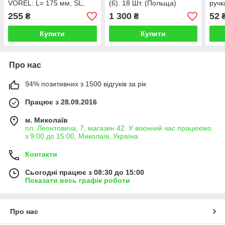
VOREL: L= 175 мм, SL,
(6). 18 Шт. (Польща)
ручк
PH, PZ, TORX, HEX, Cr-V,
255
1 300
52
₴
₴
6 шт (Польща)
Купити
Купити
Про нас
94% позитивних з 1500 відгуків за рік
Працює з 28.09.2016
м. Миколаїв
пл. Леонтовича, 7, магазин 42. У воєнний час працюємо
з 9:00 до 15:00, Миколаїв, Україна
Контакти
Сьогодні працює з 08:30 до 15:00
Показати весь графік роботи
Про нас