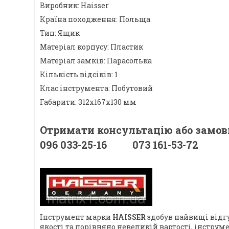
Виробник: Haisser
Країна походження: Польща
Тип: Ящик
Матеріал корпусу: Пластик
Матеріал замків: Парасолька
Кількість відсіків: 1
Клас інструмента: Побутовий
Габарити: 312х167х130 мм
Отримати консультацію або замов
096 033-25-16 073 161-53-72
Інструмент марки
HAISSER
здобув найвищі відг
якості та порівняно невеликій вартості, інструм