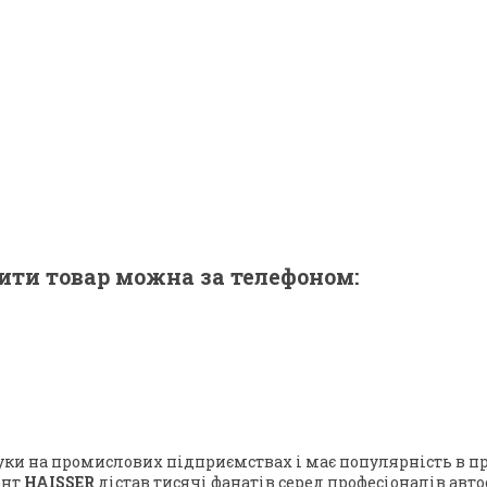
ити товар можна за телефоном:
уки на промислових підприємствах і має популярність в п
ент
HAISSER
дістав тисячі фанатів серед професіоналів авто