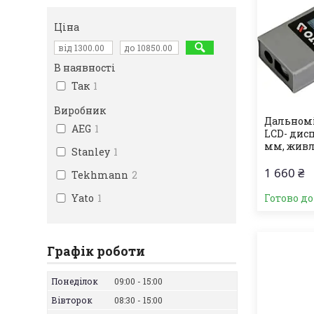
Ціна
В наявності
Так
1
Виробник
Дальномі
AEG
1
LCD- дисп
мм, живл-
Stanley
1
1 660 ₴
Tekhmann
2
Yato
1
Готово д
Графік роботи
Понеділок
09:00
15:00
Вівторок
08:30
15:00