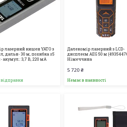
р лазерний кишен YATO з
Далекомір лазерний з LCD-
л, дальн- 30 м, похибка ±5
дисплеєм AEG 50 м (4935447
 акумул.: 3,7 В, 220 мА
Німеччина
5 720 ₴
о відправки
Немає в наявності