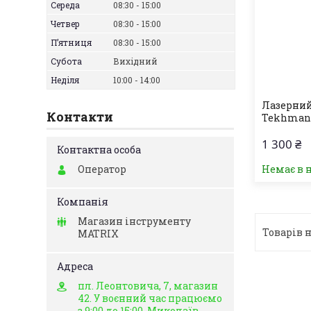
Середа
08:30
15:00
Четвер
08:30
15:00
Пʼятниця
08:30
15:00
Субота
Вихідний
Неділя
10:00
14:00
Лазерний
Контакти
Tekhmann
1 300 ₴
Оператор
Немає в 
Магазин інструменту
MATRIX
пл. Леонтовича, 7, магазин
42. У воєнний час працюємо
з 9:00 до 15:00, Миколаїв,