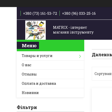
+380 (73) 161-53-72
+380 (96) 033-25-16
MATRIX - інтернет
магазин інструменту
Далеко
Товары и услуги
О нас
Отзывы
Оплата и доставка
Новинки
Фільтри