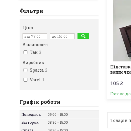
Фільтри
Ціна
В наявності
Так
3
Виробник
Підставк
Sparta
2
ванночко
Vorel
1
105 ₴
Готово д
Графік роботи
Понеділок
09:00
15:00
Вівторок
08:30
15:00
Середа
08:30
15:00