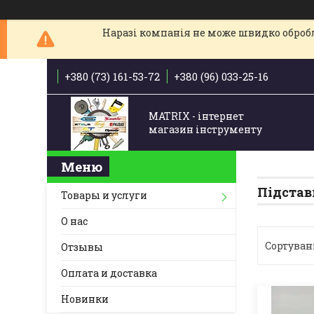
Наразі компанія не може швидко обробля
+380 (73) 161-53-72
+380 (96) 033-25-16
MATRIX - інтернет
магазин інструменту
Підстав
Товары и услуги
О нас
Отзывы
Оплата и доставка
Новинки