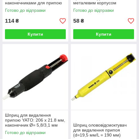
наконечниками для припою
металевим корпусом
YATO l= 150 мм, наконечники
REXANT
Готово до відправки
Готово до відправки
Ø = 3, 6, 10 мм
114
58
₴
₴
Купити
Купити
Шприц для видалення
припою YATO: 206 x 21.8 мм,
наконечник Ø= 5,8/3,1 мм
Шприц олововідсмоктувач
зовн/внутр
для видалення припоя
Готово до відправки
(d=19,5 мм/L = 190 мм)