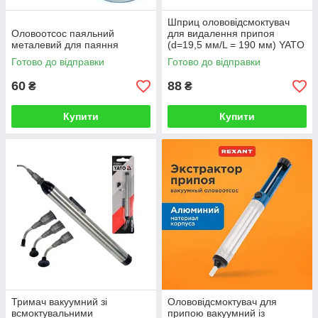
Шприц олововідсмоктувач
Оловоотсос паяльний
для видалення припоя
металевий для паяння
(d=19,5 мм/L = 190 мм) YATO
Готово до відправки
Готово до відправки
60
88
₴
₴
Купити
Купити
Тримач вакуумний зі
Олововідсмоктувач для
всмоктувальними
припою вакуумний із