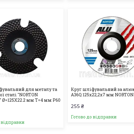
фувальний для металу та
Круг шліфувальний за алю
ої сталі "NORTON
A36Q 125х22,2х7 мм NORTON
 Ø=125Х22.2 мм T=4 мм P60
255 ₴
Готово до відправки
о відправки