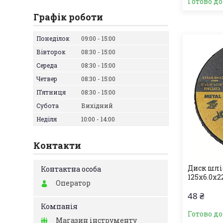
Готово д
Графік роботи
Понеділок
09:00
15:00
Вівторок
08:30
15:00
Середа
08:30
15:00
Четвер
08:30
15:00
Пʼятниця
08:30
15:00
Субота
Вихідний
Неділя
10:00
14:00
Контакти
Диск шлі
125х6.0х
Оператор
48 ₴
Готово д
Магазин інструменту