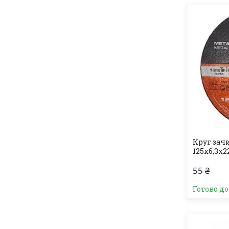
Круг зач
125х6,3х22
55 ₴
Готово д