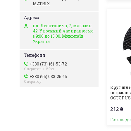
MATRIX
пл. Леонтовича, 7, магазин
42. У воєнний час працюємо
з 9:00 до 15:00, Миколаїв,
Україна
+380 (73) 161-53-72
Оператор + Viber
+380 (96) 033-25-16
Оператор
Круг шлі
неіржавк
OCTOPUS"
212 ₴
Готово д