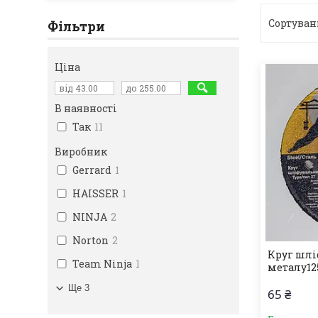
Фільтри
Ціна
В наявності
Так
11
Виробник
Gerrard
1
HAISSER
1
NINJA
2
Norton
2
Круг шлі
Team Ninja
1
металу12
Ще 3
65 ₴