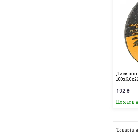
Диск шлі
180х6.0х
102 ₴
Немає в 