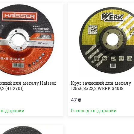
исний для металу Haisser
Круг зачисний для металу
,2 (4112701)
125х6,3х22,2 WERK 34018
47 ₴
о відправки
Готово до відправки