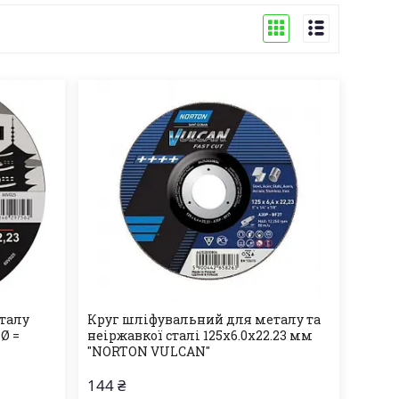
талу
Круг шліфувальний для металу та
Ø =
неіржавкої сталі 125х6.0х22.23 мм
"NORTON VULCAN"
144 ₴