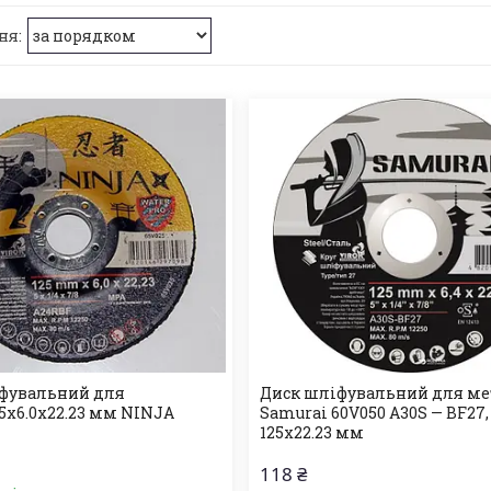
фувальний для
Диск шліфувальний для ме
5х6.0х22.23 мм NINJA
Samurai 60V050 A30S — BF27, 
125х22.23 мм
118 ₴