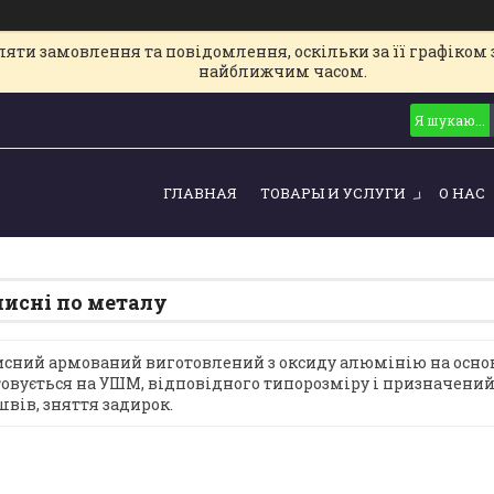
ти замовлення та повідомлення, оскільки за її графіком з
найближчим часом.
ГЛАВНАЯ
ТОВАРЫ И УСЛУГИ
О НАС
чисні по металу
исний армований виготовлений з оксиду алюмінію на основі
овується на УШМ, відповідного типорозміру і призначений
швів, зняття задирок.