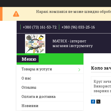
Наразі компанія не може швидко обробля
+380 (73) 161-53-72
+380 (96) 033-25-16
MATRIX - інтернет
магазин інструменту
Коло за
Товары и услуги
О нас
Круг зач
Використ
Отзывы
зварних 
Оплата и доставка
Новинки