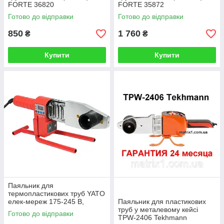
FORTE 36820
FORTE 35872
Готово до відправки
Готово до відправки
850
1 760
₴
₴
Купити
Купити
Паяльник для
термопластикових труб YATO
елек-мереж 175-245 В,
Паяльник для пластикових
P=800Вт, Ø=16-32мм з 4
труб у металевому кейсі
Готово до відправки
адаптерами
TPW-2406 Tekhmann