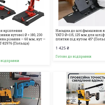
ля кріплення
Насадка до шліфмашинок 
ки кутової Ø = 180, 230
YATO Ø=115, 125 мм для шлі
на різання — 60 мм, кут —
плитки під кутом 45° (Поль
T-82976 (Польща)
1 425 ₴
Готово до відправки
о відправки