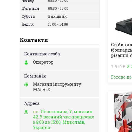
Четвер
08:30
15:00
Пʼятниця
08:30
15:00
Субота
Вихідний
Неділя
10:00
14:00
Контакти
Стійка д
(болгарки
різання 
Оператор
2 
2 510 ₴
Готово д
Магазин інструменту
MATRIX
пл. Леонтовича, 7, магазин
42. У воєнний час працюємо
з 9:00 до 15:00, Миколаїв,
Україна