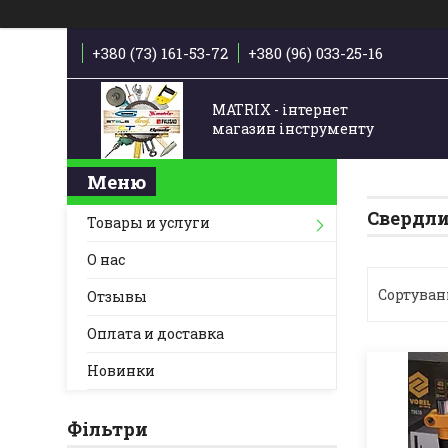
+380 (73) 161-53-72
+380 (96) 033-25-16
MATRIX - інтернет
магазин інструменту
Свердли
Товары и услуги
О нас
Отзывы
Оплата и доставка
Новинки
Фільтри