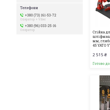
+380 (73) 161-53-72
Оператор + Viber
+380 (96) 033-25-16
Оператор
Стійка д
шліфмашин
мм, глиби
45 YATO Y
2 515 ₴
Готово д