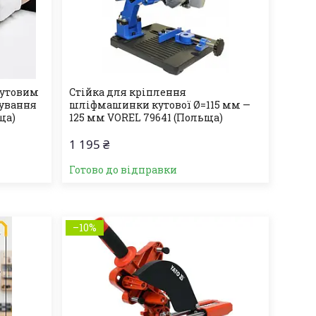
кутовим
Стійка для кріплення
фування
шліфмашинки кутової Ø=115 мм —
ща)
125 мм VOREL 79641 (Польща)
1 195 ₴
Готово до відправки
–10%