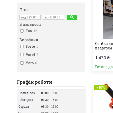
Ціна
В наявності
Так
12
Виробник
Стійка д
Forte
1
лещатами
Vorel
5
1 430 ₴
Yato
6
Готово д
Графік роботи
–10%
Понеділок
09:00
15:00
Вівторок
08:30
15:00
Середа
08:30
15:00