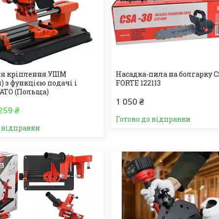
ля кріплення УШМ
Насадка-пила на болгарку C
) з функцією подачі і
FORTE 122113
YATO (Польща)
1 050 ₴
259 ₴
Готово до відправки
о відправки