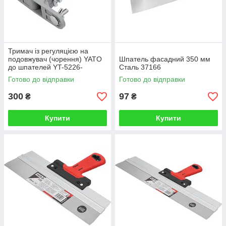
Тримач із регуляцією на
подовжувач (чорення) YATO
Шпатель фасадний 350 мм
до шпателей YT-5226-
Сталь 37166
5230,YT-52310- YT-52320
Готово до відправки
Готово до відправки
300
97
₴
₴
Купити
Купити