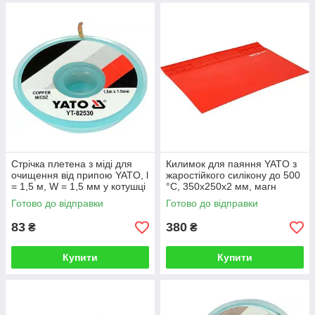
Стрічка плетена з міді для
Килимок для паяння YATO з
очищення від припою YATO, l
жаростійкого силікону до 500
= 1,5 м, W = 1,5 мм у котушці
°C, 350х250х2 мм, магн
в корпусі
стрічка 345х47 мм
Готово до відправки
Готово до відправки
83
380
₴
₴
Купити
Купити