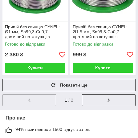
Припій без свинцю CYNEL:
Припій без свинцю CYNEL:
Ø1 мм, Sn99,3-Cu0,7
Ø1.5 мм, Sn99,3-Cu0,7
дротяний на котушці з
дротяний на котушці з
флюсом m=250 г (Польща)
флюсом m=100 г (Польща)
Готово до відправки
Готово до відправки
2 380
999
₴
₴
Купити
Купити
Показати ще
1
/ 2
Про нас
94% позитивних з 1500 відгуків за рік