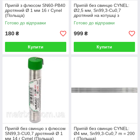
Припій з флюсом SN60-PB40
Припій без свинцю CYNEL:
дротяний Ø 1 мм 16 г Cynel
Ø2,5 мм, Sn99,3-Cu0,7
(Польща)
дротяний на котушці з
флюсом m=100 г (Польща)
Готово до відправки
Готово до відправки
180
999
₴
₴
Купити
Купити
Припій без свинцю з флюсом
Припій без свинцю CYNEL:
SN99,3-CU0,7 дротяний Ø 1
Ø4 мм, Sn99,3-Cu0,7 m = 200
мм 14 г Cynel (Польща)
г (Польща)