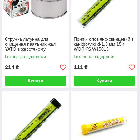
Стружка латунна для
Припій олов'яно-свинцевий з
очищення паяльних жал
каніфоллю d-1.5 мм 15 г
YATO в жерстяному
WORK'S W15015
контейнері Ø= 65 мм, h= 45
Готово до відправки
Готово до відправки
мм
214
111
₴
₴
Купити
Купити