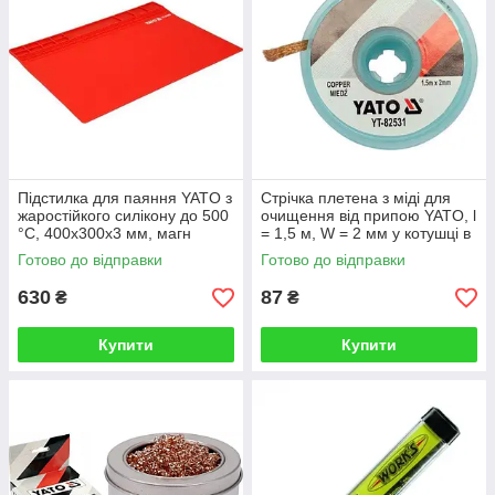
Підстилка для паяння YATO з
Стрічка плетена з міді для
жаростійкого силікону до 500
очищення від припою YATO, l
°C, 400х300х3 мм, магн
= 1,5 м, W = 2 мм у котушці в
стрічка 395х57 мм
корпусі
Готово до відправки
Готово до відправки
630
87
₴
₴
Купити
Купити