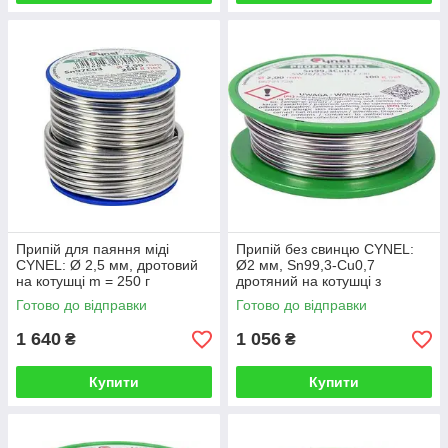
Припій для паяння міді
Припій без свинцю CYNEL:
CYNEL: Ø 2,5 мм, дротовий
Ø2 мм, Sn99,3-Cu0,7
на котушці m = 250 г
дротяний на котушці з
(Польща)
флюсом m=100 г (Польща)
Готово до відправки
Готово до відправки
1 640
1 056
₴
₴
Купити
Купити