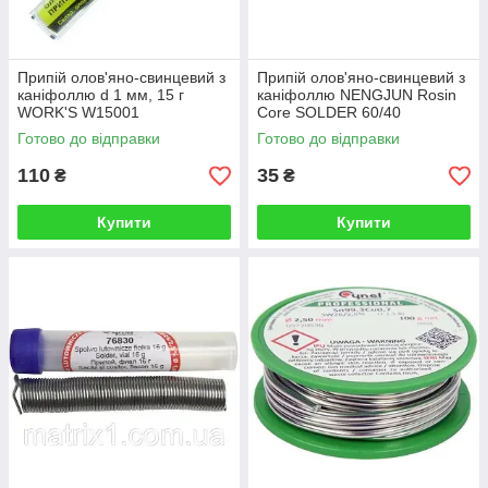
Припій олов'яно-свинцевий з
Припій олов'яно-свинцевий з
каніфоллю d 1 мм, 15 г
каніфоллю NENGJUN Rosin
WORK'S W15001
Core SOLDER 60/40
Готово до відправки
Готово до відправки
110
35
₴
₴
Купити
Купити