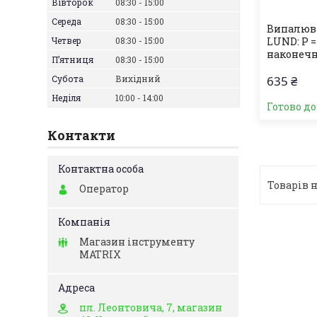
Вівторок
08:30
15:00
Середа
08:30
15:00
Випалюва
Четвер
08:30
15:00
LUND: P = 
наконечн
Пʼятниця
08:30
15:00
Субота
Вихідний
635 ₴
Неділя
10:00
14:00
Готово д
Контакти
Оператор
Магазин інструменту
MATRIX
пл. Леонтовича, 7, магазин