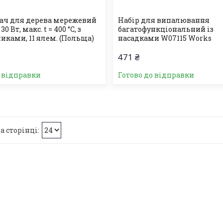
ч для дерева мережевий
Набір для випалювання
30 Вт, макс. t = 400 °C, з
багатофункціональний із
иками, 11 ялем. (Польща)
насадками W07115 Works
471 ₴
о відправки
Готово до відправки