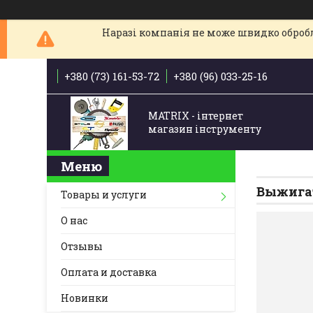
Наразі компанія не може швидко обробля
+380 (73) 161-53-72
+380 (96) 033-25-16
MATRIX - інтернет
магазин інструменту
Выжигат
Товары и услуги
О нас
Отзывы
Оплата и доставка
Новинки