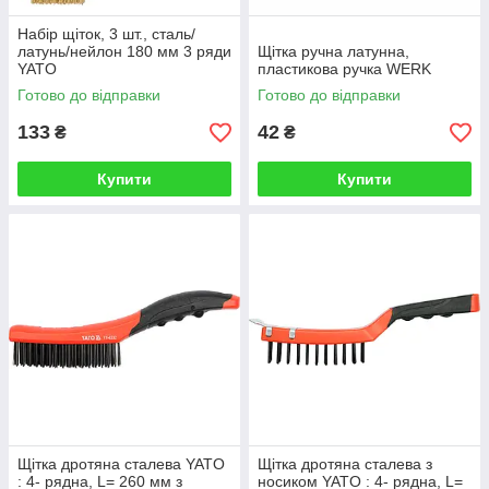
Набір щіток, 3 шт., сталь/
латунь/нейлон 180 мм 3 ряди
Щітка ручна латунна,
YATO
пластикова ручка WERK
Готово до відправки
Готово до відправки
133
42
₴
₴
Купити
Купити
Щітка дротяна сталева YATO
Щітка дротяна сталева з
: 4- рядна, L= 260 мм з
носиком YATO : 4- рядна, L=