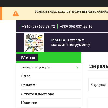
Наразі компанія не може швидко обробля
+380 (73) 161-53-72
+380 (96) 033-25-16
MATRIX - інтернет
магазин інструменту
Свердла
Товары и услуги
О нас
Отзывы
Оплата и доставка
Новинки