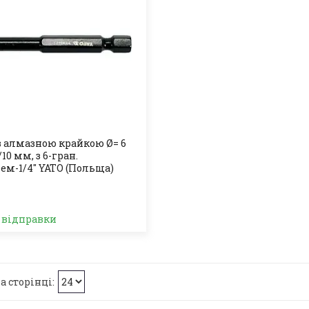
з алмазною крайкою Ø= 6
/10 мм, з 6-гран.
м-1/4" YATO (Польща)
о відправки