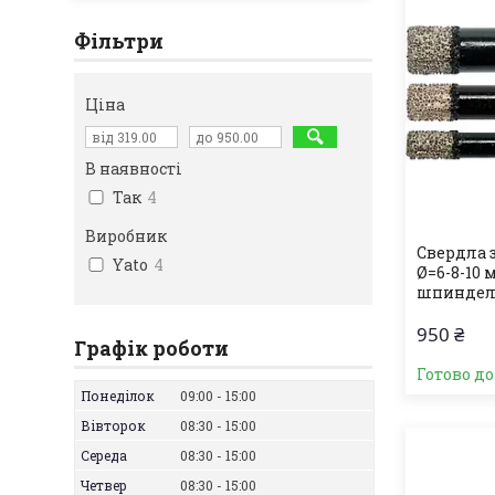
Фільтри
Ціна
В наявності
Так
4
Виробник
Свердла 
Yato
4
Ø=6-8-10 м
шпинделе
950 ₴
Графік роботи
Готово д
Понеділок
09:00
15:00
Вівторок
08:30
15:00
Середа
08:30
15:00
Четвер
08:30
15:00