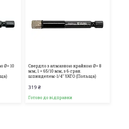
ю Ø= 10
Свердло з алмазною крайкою Ø= 8
мм, l = 65/10 мм, з 6-гран.
ьща)
шпинделем-1/4" YATO (Польща)
319 ₴
Готово до відправки