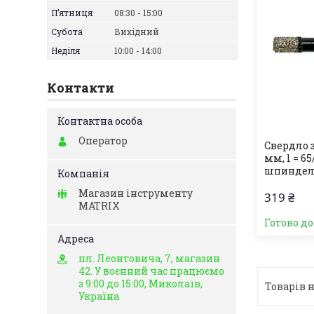
Пʼятниця
08:30
15:00
Субота
Вихідний
Неділя
10:00
14:00
Контакти
Оператор
Свердло 
мм, l = 65
шпинделе
Магазин інструменту
319 ₴
MATRIX
Готово д
пл. Леонтовича, 7, магазин
42. У воєнний час працюємо
з 9:00 до 15:00, Миколаїв,
Україна