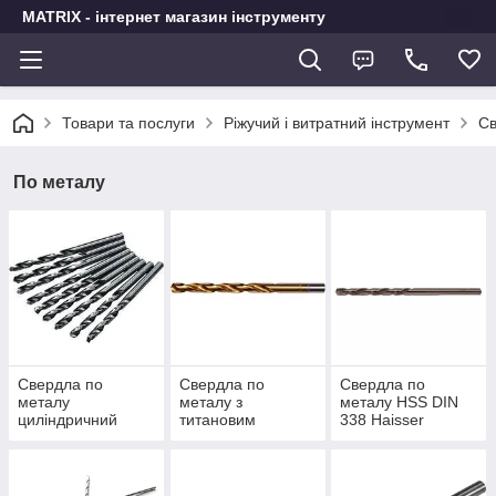
MATRIX - інтернет магазин інструменту
Товари та послуги
Ріжучий і витратний інструмент
Св
По металу
Свердла по
Свердла по
Свердла по
металу
металу з
металу HSS DIN
циліндричний
титановим
338 Haisser
хвостовик HSS-R
покриттям
(DIN 338)