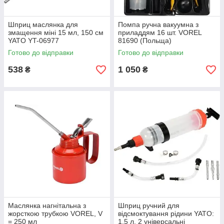
Шприц маслянка для
Помпа ручна вакуумна з
змащення міні 15 мл, 150 см
приладдям 16 шт. VOREL
YATO YT-06977
81690 (Польща)
Готово до відправки
Готово до відправки
538
1 050
₴
₴
Маслянка нагнітальна з
Шприц ручний для
жорсткою трубкою VOREL, V
відсмоктування рідини YATO:
= 250 мл
1,5 л, 2 універсальні