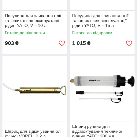
Посудина для зливання олії
Посудина для зливання олії
та інших після експлуатації.
та інших після експлуатації.
рідин YATO, V = 10 л
рідин YATO, V = 15 л
Готово до відправки
Готово до відправки
903
1 015
₴
₴
Шприц ручний для
Шприц для відкачування олії
відсмоктування технічної
ручної VOREL, 0,2 л
рідини YATO: 200 мл.