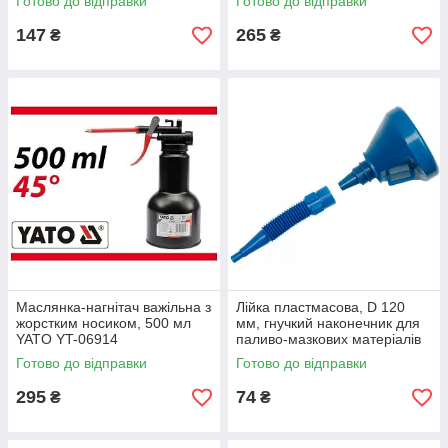
Готово до відправки
Готово до відправки
147
265
₴
₴
Маслянка-нагнітач важільна з
Лійка пластмасова, D 120
жорстким носиком, 500 мл
мм, гнучкий наконечник для
YATO YT-06914
паливо-мазкових матеріалів
VOREL
Готово до відправки
Готово до відправки
295
74
₴
₴