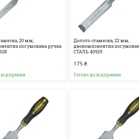
амеска, 20 мм,
Долото-стамеска, 22 мм,
нентна погумована ручка
двокомпонентна погумован
928
СТАЛЬ 40929
175 ₴
о відправки
Готово до відправки