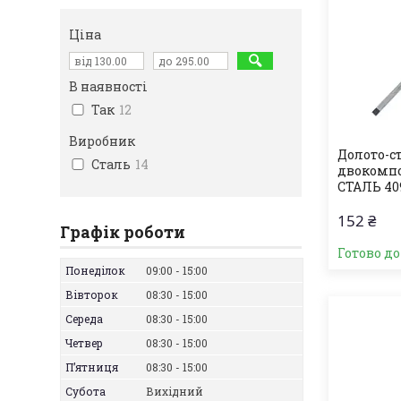
Ціна
В наявності
Так
12
Виробник
Долото-ст
Сталь
14
двокомпо
СТАЛЬ 40
152 ₴
Графік роботи
Готово д
Понеділок
09:00
15:00
Вівторок
08:30
15:00
Середа
08:30
15:00
Четвер
08:30
15:00
Пʼятниця
08:30
15:00
Субота
Вихідний