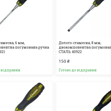
амеска, 6 мм,
Долото-стамеска, 8 мм,
нентна погумована ручка
двокомпонентна погумован
921
СТАЛЬ 40922
150 ₴
о відправки
Готово до відправки