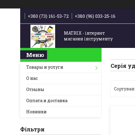
+380 (73) 161-53-72
+380 (96) 033-25-16
MATRIX - інтернет
магазин інструменту
Серія у
Товары и услуги
О нас
Отзывы
Оплата и доставка
Новинки
Фільтри