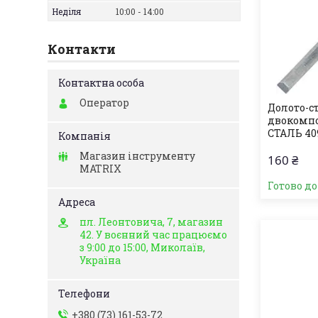
Неділя
10:00
14:00
Контакти
Оператор
Долото-ст
двокомпо
СТАЛЬ 40
Магазин інструменту
160 ₴
MATRIX
Готово д
пл. Леонтовича, 7, магазин
42. У воєнний час працюємо
з 9:00 до 15:00, Миколаїв,
Україна
+380 (73) 161-53-72