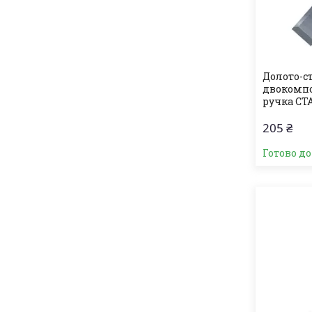
Долото-ст
двокомп
ручка СТ
205 ₴
Готово д