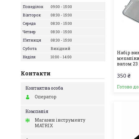
Понеділок
09:00
15:00
Вівторок
08:30
15:00
Середа
08:30
15:00
Четвер
08:30
15:00
Пʼятниця
08:30
15:00
Субота
Вихідний
Набір ви
Неділя
10:00
14:00
механіки
валом 23 
Контакти
350 ₴
Готово д
Оператор
Магазин інструменту
MATRIX