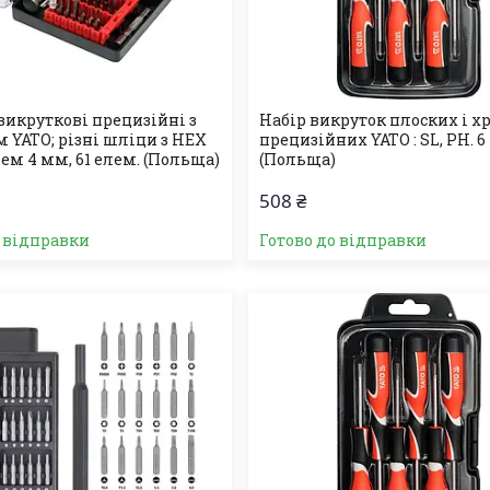
викруткові прецизійні з
Набір викруток плоских і х
 YATO; різні шліци з HEX
прецизійних YATO : SL, PH. 6
м 4 мм, 61 елем. (Польща)
(Польща)
508 ₴
о відправки
Готово до відправки