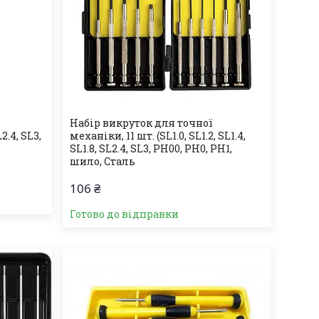
Набір викруток для точної
2.4, SL3,
механіки, 11 шт. (SL1.0, SL1.2, SL1.4,
SL1.8, SL2.4, SL3, PH00, PH0, PH1,
шило, Сталь
106 ₴
Готово до відправки