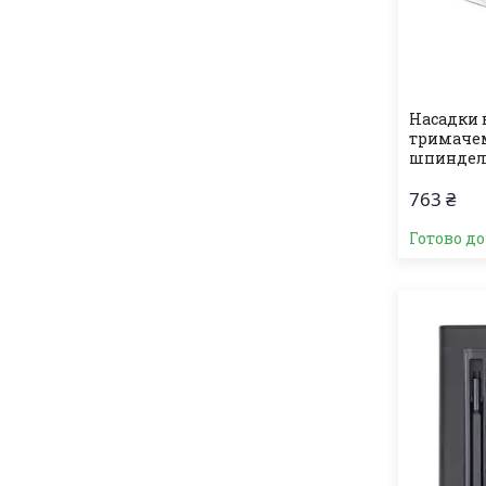
Насадки 
тримачем
шпинделе
763 ₴
Готово д