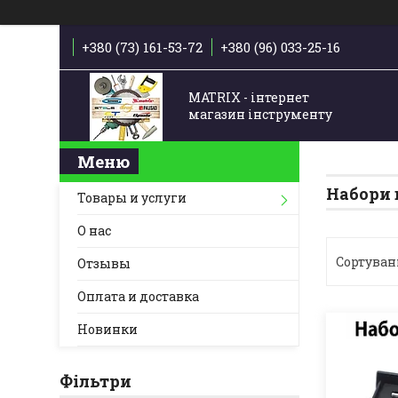
+380 (73) 161-53-72
+380 (96) 033-25-16
MATRIX - інтернет
магазин інструменту
Набори 
Товары и услуги
О нас
Отзывы
Оплата и доставка
Новинки
Фільтри