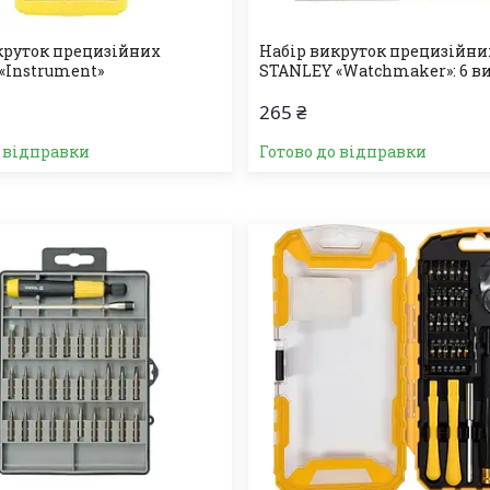
круток прецизійних
Набір викруток прецизійни
«Instrument»
STANLEY «Watchmaker»: 6 в
265 ₴
о відправки
Готово до відправки