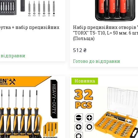
утка + набір прецизійних
Набір прецизійних отворів 
"TORX" T5- Т10, L= 50 мм. 6 шт
(Польща)
512 ₴
о відправки
Готово до відправки
Новинка