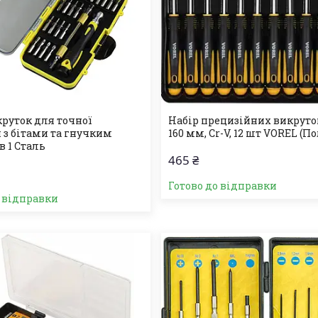
круток для точної
Набір прецизійних викруток
 з бітами та гнучким
160 мм, Cr-V, 12 шт VOREL (П
в 1 Сталь
465 ₴
Готово до відправки
о відправки