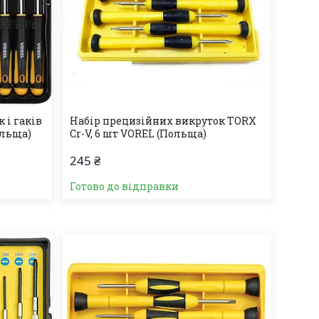
 і гаків
Набір прецизійних викруток ТОRХ
ольща)
Cr-V, 6 шт VOREL (Польща)
245 ₴
Готово до відправки