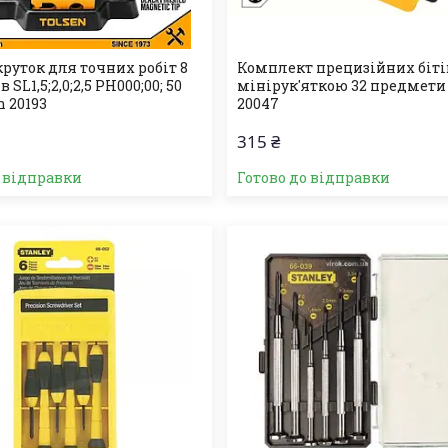
руток для точних робіт 8
Комплект прецизійних бітів
SL1,5;2,0;2,5 PH000;00; 50
мінірук'яткою 32 предмети
 20193
20047
315 ₴
о відправки
Готово до відправки