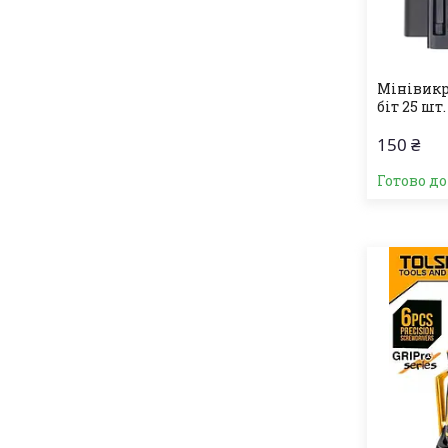
Мінівикр
біт 25 шт.
150 ₴
Готово д