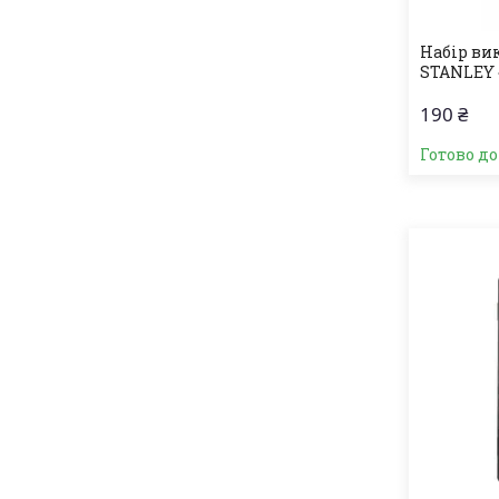
Набір ви
STANLEY 
190 ₴
Готово д