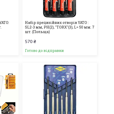
YATO:
Набір прецизійних отворів YATO :
.
SL2-3 мм, PH(2), "TORX"(3), L= 50 мм. 7
шт. (Польща)
570 ₴
Готово до відправки