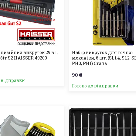
цизійних викруток 29 в 1,
Набір викруток для точної
біт S2 HAISSER 49200
механіки, 6 шт. (SL1.4, SL2, SL
PH0, PH1) Сталь
90 ₴
о відправки
Готово до відправки