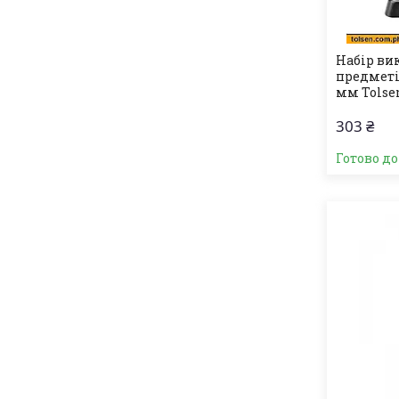
Набір вик
предметів 
мм Tolsen
303 ₴
Готово д