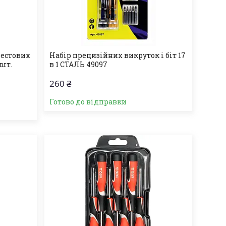
рестових
Набір прецизійних викруток і біт 17
 шт.
в 1 СТАЛЬ 49097
260 ₴
Готово до відправки