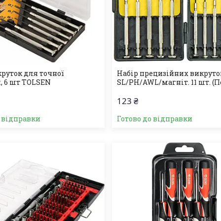
круток для точної
Набір прецизійних викруто
, 6 шт TOLSEN
SL/PH/AWL/магніт. 11 шт. (
123 ₴
о відправки
Готово до відправки