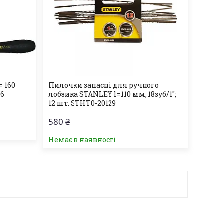
= 160
Пилочки запасні для ручного
06
лобзика STANLEY l=110 мм, 18зуб/1";
12 шт. STHT0-20129
580 ₴
Немає в наявності