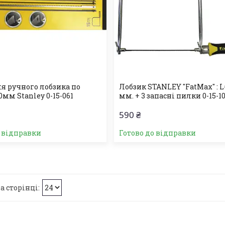
я ручного лобзика по
Лобзик STANLEY "FatMax" : L
0мм Stanley 0-15-061
мм. + 3 запасні пилки 0-15-1
590 ₴
о відправки
Готово до відправки