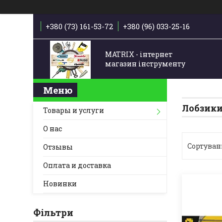
+380 (73) 161-53-72
+380 (96) 033-25-16
MATRIX - інтернет
магазин інструменту
Лобзик
Товары и услуги
О нас
Отзывы
Оплата и доставка
Новинки
Фільтри