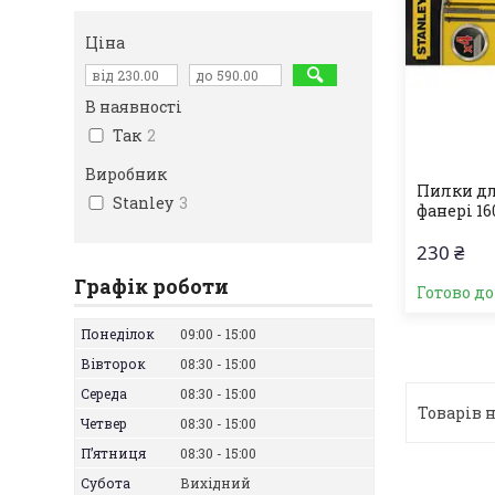
Ціна
В наявності
Так
2
Виробник
Пилки дл
Stanley
3
фанері 16
230 ₴
Графік роботи
Готово д
Понеділок
09:00
15:00
Вівторок
08:30
15:00
Середа
08:30
15:00
Четвер
08:30
15:00
Пʼятниця
08:30
15:00
Субота
Вихідний