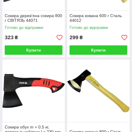
Сокира дерев'яна сокира 800
Сокира кована 600 г Сталь
г СВІТЯЗЬ 44071
44012
Готово до відправки
Готово до відправки
323
299
₴
₴
Купити
Купити
Сокира обух m = 0,5 кг,
держак із нейлону l = 230 мм
Сокира кована 800 г Сталь