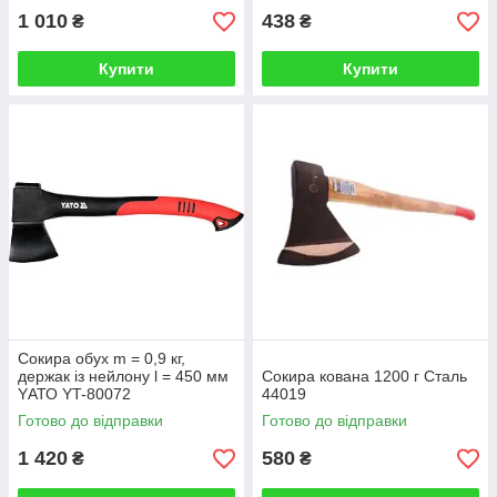
1 010
438
₴
₴
Купити
Купити
Сокира обух m = 0,9 кг,
держак із нейлону l = 450 мм
Сокира кована 1200 г Сталь
YАТО YT-80072
44019
Готово до відправки
Готово до відправки
1 420
580
₴
₴