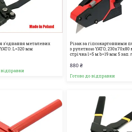
я з'єднання металевих
Різак за гіпсокартонними 
 YATO: L=320 мм
з рулеткою YATO; 230х70х80
стрічка l=5 м b=19 мм 5 зап. 
880 ₴
о відправки
Готово до відправки