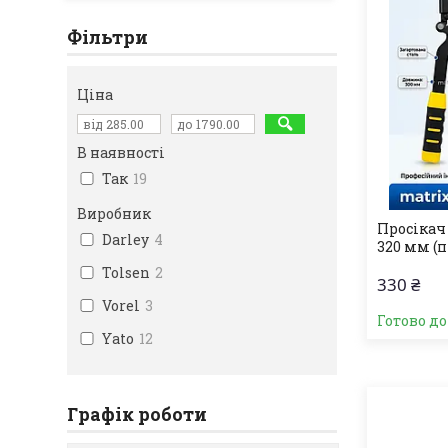
Фільтри
Ціна
В наявності
Так
19
Виробник
Просікач
Darley
4
320 мм (
Tolsen
2
330 ₴
Vorel
3
Готово д
Yato
12
Графік роботи