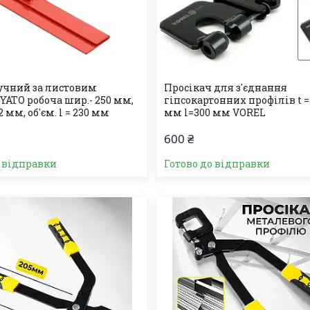
учний за листовим
Просікач для з'єднання
YATO робоча шир.- 250 мм,
гіпсокартонних профілів t = 
2 мм, об'єм. l = 230 мм
мм l=300 мм VOREL
600 ₴
о відправки
Готово до відправки