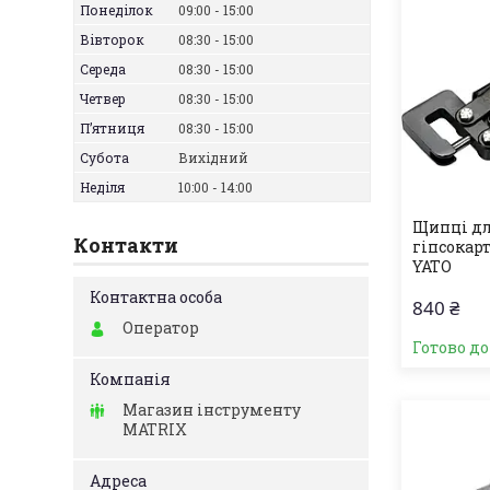
Понеділок
09:00
15:00
Вівторок
08:30
15:00
Середа
08:30
15:00
Четвер
08:30
15:00
Пʼятниця
08:30
15:00
Субота
Вихідний
Неділя
10:00
14:00
Щипці дл
Контакти
гіпсокар
YATO
840 ₴
Оператор
Готово д
Магазин інструменту
MATRIX