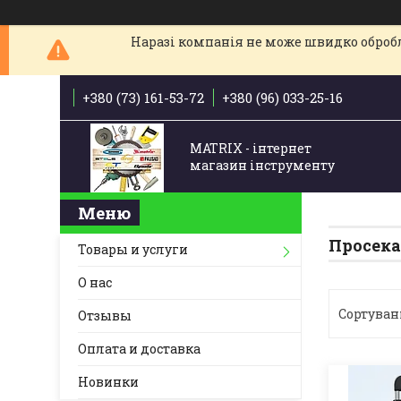
Наразі компанія не може швидко обробля
+380 (73) 161-53-72
+380 (96) 033-25-16
MATRIX - інтернет
магазин інструменту
Просека
Товары и услуги
О нас
Отзывы
Оплата и доставка
Новинки