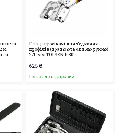
плитами
Кліщі просікачі для з'єднання
 мм,
профілів (працюють однією рукою)
леза
270 мм TOLSEN 10309
625 ₴
Готово до відправки