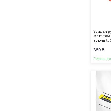
Згинач р
металом 
аркуш t≤ 
880 ₴
Готово д