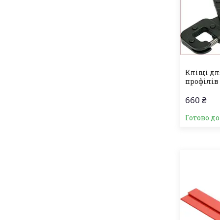
Кліщі дл
профілів
660 ₴
Готово д